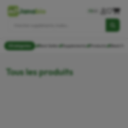
Jana
bio
FR
AR
Catégories
Best Seller
Supplements
Products
Black Frid
Tous les produits