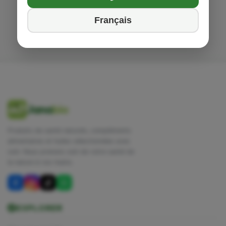
Français
Jana
bio
Produits de santé naturels, compléments
alimentaires et huiles sélectionnées avec
soin. Nous prenons soin de votre santé de
la nature à vos mains.
EXPLORER