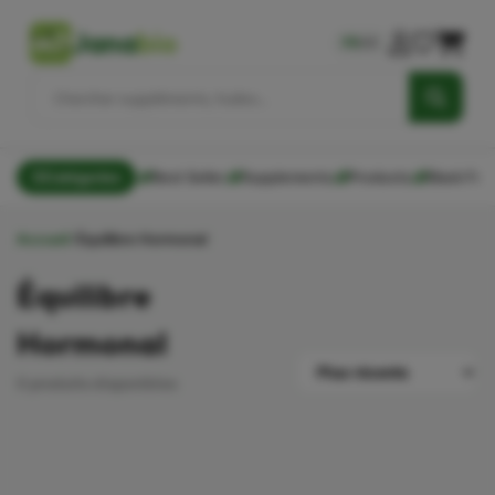
Jana
bio
FR
AR
Catégories
Best Seller
Supplements
Products
Black Frid
Accueil
Équilibre Hormonal
Équilibre
Hormonal
0 produits disponibles