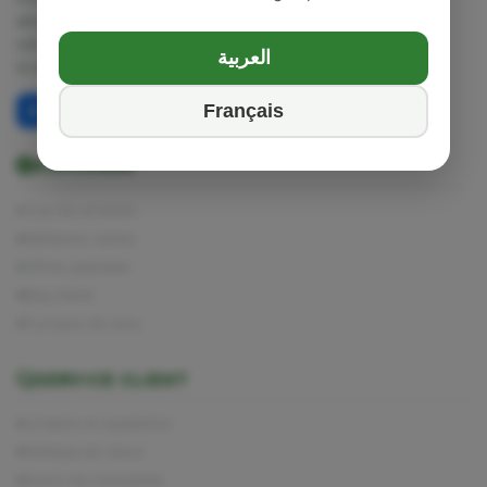
alimentaires et huiles sélectionnées avec
soin. Nous prenons soin de votre santé de
العربية
la nature à vos mains.
Français
EXPLORER
Tous les produits
Meilleures ventes
Offres spéciales
Blog Santé
À propos de nous
SERVICE CLIENT
Livraison et expédition
Politique de retour
Suivre ma commande